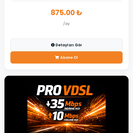
875.00 ₺
/ay
Detayları Gör
Abone Ol