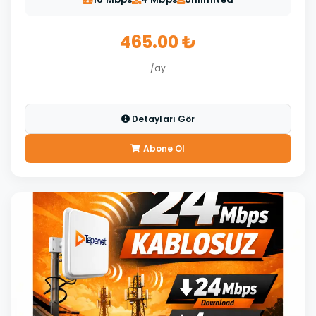
465.00 ₺
/ay
Detayları Gör
Abone Ol