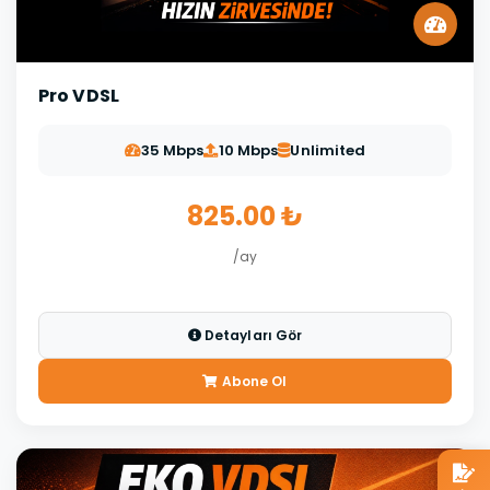
Pro VDSL
35 Mbps
10 Mbps
Unlimited
825.00 ₺
/ay
Detayları Gör
Abone Ol