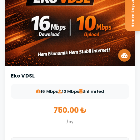
Hemen Başvur
Eko VDSL
16 Mbps
10 Mbps
Unlimited
750.00 ₺
/ay