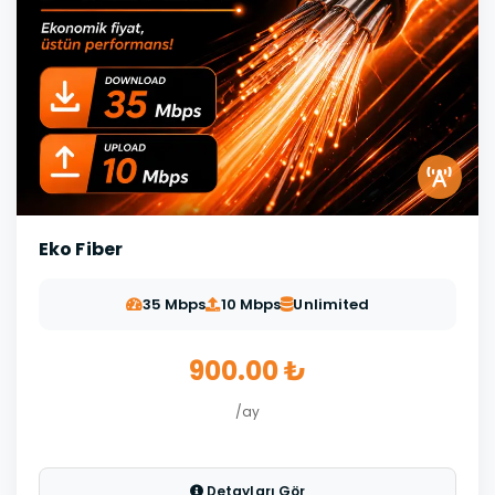
Eko Fiber
35 Mbps
10 Mbps
Unlimited
900.00 ₺
/ay
Detayları Gör